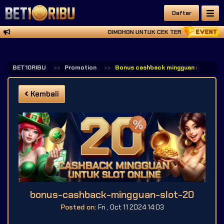
Daftar
DIMOHON UNTUK CEK TERLEBIH DAHULU R
BET10RIBU
Promotion
Bonus cashback mingguan slot 20
Kembali
bonus-cashback-mingguan-slot-20
Posted on:
Fri , Oct 11 2024 14:03