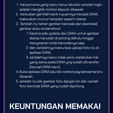
Hal pertama yang kamu harus lakukan setelah login
adalah mengklik tombol deposit dibawah.
Kemudian gantilah bank tujuannya menjadi DANA,
maka akan muncul tampilan seperti diatas.
Setelah itu tahan gambar barcode dan download
gambar atau screenshoot
Karena ada update dari DANA untuk gambar
diatas haruslah di potong dahulu hingga
menyisakan kode barcodenya saja
dan setelahnya kamu bisa upload foto itu di
aplikasi DANA,
setelahnya kamu tidak perlu melakukan hal
yang sama pada DANA yng sudah ditransfer
(kecuali DANA baru)
Buka aplikasi DANA lalu klik tombol pay berwarna biru
dibawah.
setelah itu klik gambar foto dipojok kiri dan carilah
foto barcode DANA yang sudah dipotong
KEUNTUNGAN MEMAKAI