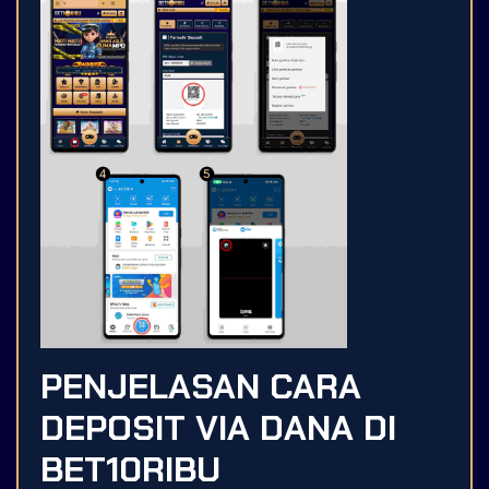
PENJELASAN CARA
DEPOSIT VIA DANA DI
BET10RIBU