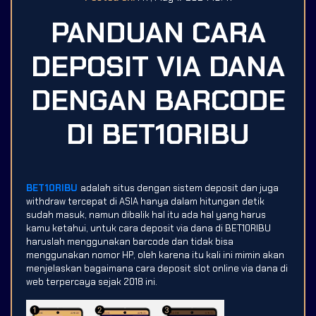
PANDUAN CARA
DEPOSIT VIA DANA
DENGAN BARCODE
DI BET10RIBU
BET10RIBU
adalah situs dengan sistem deposit dan juga
withdraw tercepat di ASIA hanya dalam hitungan detik
sudah masuk, namun dibalik hal itu ada hal yang harus
kamu ketahui, untuk cara deposit via dana di BET10RIBU
haruslah menggunakan barcode dan tidak bisa
menggunakan nomor HP, oleh karena itu kali ini mimin akan
menjelaskan bagaimana cara deposit slot online via dana di
web terpercaya sejak 2018 ini.