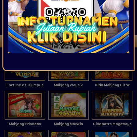
POPULAR
SPORTSBOOK
SLOT
LOTTERY
CASINO
LIVE GAME
POKER
ARCADE
Game Terpopuler
Fortune of Olympus
Mahjong Ways 2
Kirin Mahjong Ultra
Mahjong Princess
Mahjong MaxWin
Cleopatra Megaways